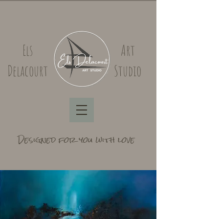
Els
Art
Delacourt
Studio
Designed for you with love