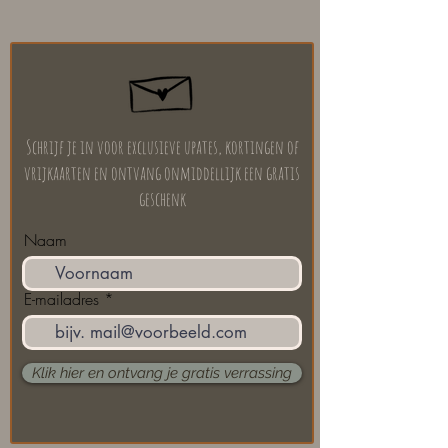
Schrijf je in voor exclusieve upates, kortingen of
vrijkaarten en ontvang onmiddellijk een gratis
geschenk
Naam
E-mailadres
Klik hier en ontvang je gratis verrassing