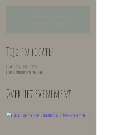
Tickets zijn niet te koop
Andere evenementen bekijken
Tijd en locatie
01 okt 2024, 19:00 – 23:00
https://paintingoftheyear.com
Over het evenement