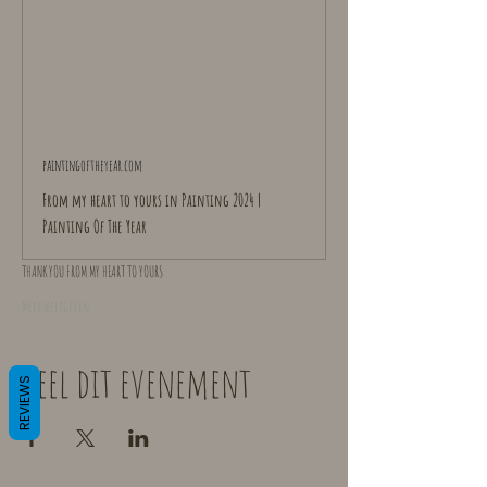
paintingoftheyear.com
From my heart to yours in Painting 2024 |
Painting Of The Year
THANK YOU FROM MY HEART TO YOURS
Meer weergeven
Deel dit evenement
REVIEWS