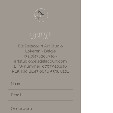
Contact
Els Delacourt Art Studio
Lokeren - Belgie
+32(0)476206710
-
artstudio@elsdelacourt.com
BTW nummer:
0707.920.846
REK. NR. BE43
0636 5598 8201