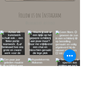
Follow us on Instagram
@elsdelacourt_artstudio