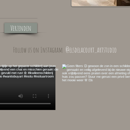
Verzenden
@elsdelacourt_artstudio
Follow us on Instagram