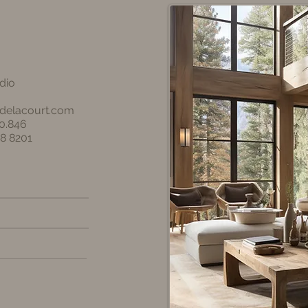
dio
sdelacourt.com
0.846
8 8201