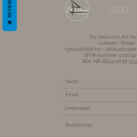
REVIEWS
Contact
Els Delacourt Art Stu
Lokeren - Belgie
+32(0)476206710 -
artstudio@el
BTW nummer: 0707.92
REK. NR. BE43 0636 559