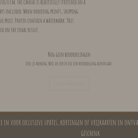
 20x20 cm. The canvas is beautifully stretched on a
ays included. When ordering prints, shipping
ase price. Photos contain a watermark. This
ed on the final result.
Nog geen beoordelingen
Deel je mening. Wees de eerste die een beoordeling achterlaat.
Geef een beoordeling
 je in voor exclusieve upates, kortingen of vrijkaarten en ont
geschenk