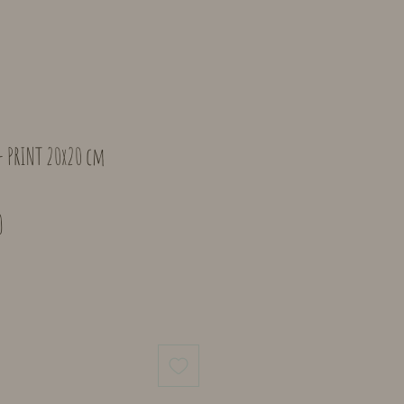
- PRINT 20x20 cm
le
Verkoopprijs
0