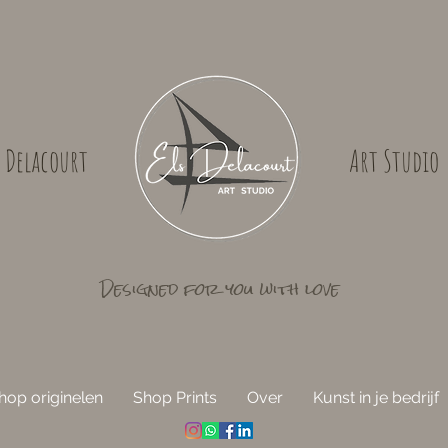
s Delacourt
Art Studio
Designed for you with love
hop originelen
Shop Prints
Over
Kunst in je bedrijf